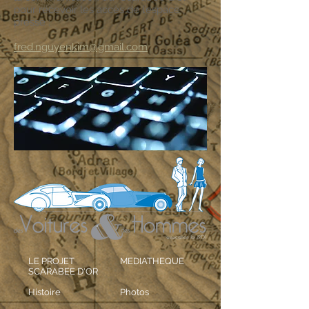
pour recevoir les accès de l’espace
presse :
fred.nguyenkim@gmail.com
LE PROJET
MEDIATHEQUE
SCARABEE D'OR
Histoire
Photos