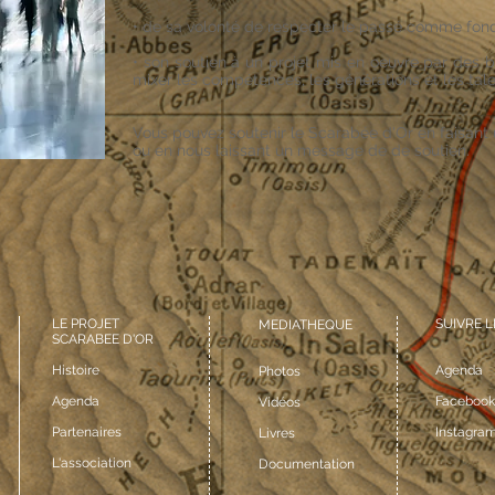
• de sa volonté de respecter le passé comme fond
• son soutien à un projet mis en oeuvre par des 
mixer les compétences, les générations et les tal
Vous pouvez soutenir le Scarabée d'Or en faisant
ou en nous laissant un message de de soutien.
LE PROJET
SUIVRE L
MEDIATHEQUE
SCARABEE D'OR
Histoire
Agenda
Photos
Agenda
Facebook
Vidéos
Partenaires
Instagra
Livres
L'association
Documentation