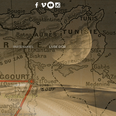
PARTENAIRES
LIVRE D'OR
e Scarabée d'Or ?
 capacité à se projeter