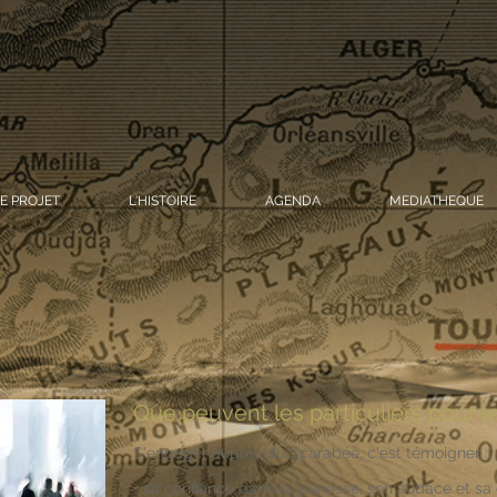
E PROJET
L'HISTOIRE
AGENDA
MEDIATHEQUE
Que peuvent les particuliers pour l
S'engager auprès du Scarabée, c'est témoigner :
• sa confiance dans la jeunesse, son audace et sa