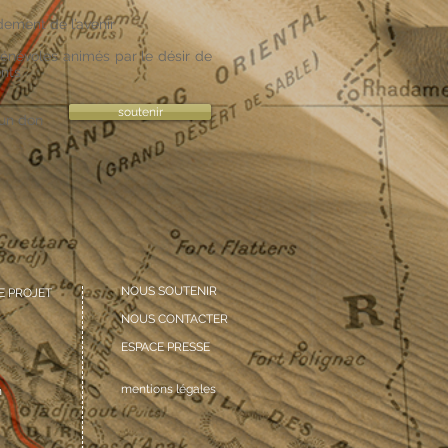
ement de l’avenir
bénévoles animés par le désir de
ents
soutenir
 un don
NOUS SOUTENIR
E PROJET
NOUS CONTACTER
ESPACE PRESSE
mentions légales
m