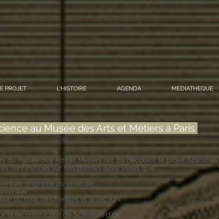
E PROJET
L'HISTOIRE
AGENDA
MEDIATHEQUE
cience au Musée des Arts et Métiers à Paris
urs du musée des Arts et Métiers ont pu découvrir le projet Scarabée 
ntes conférences sur des thèmes aussi variés que :
einture originelle du véhicule
immersive
tion du train de chenilles et le recours
r la reconstruction de Scarabée d’Or