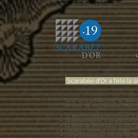
Scarabée d'Or, Citroën - Un défi pour la jeunesse
L
Scarabée d'Or a fêté la s
Du 10 au 15 octobre 2017, les visite
véhicule, ont été proposées différe
La spectrométrie pour retrouver la p
La numérisation et la visualisation 
Le travail de modélisation et fabrica
L’aspect « historique » du projet
Les problématiques rencontrées pou